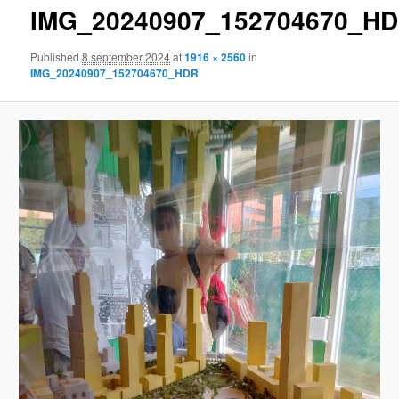
IMG_20240907_152704670_H
content
Published
8 september 2024
at
1916 × 2560
in
IMG_20240907_152704670_HDR