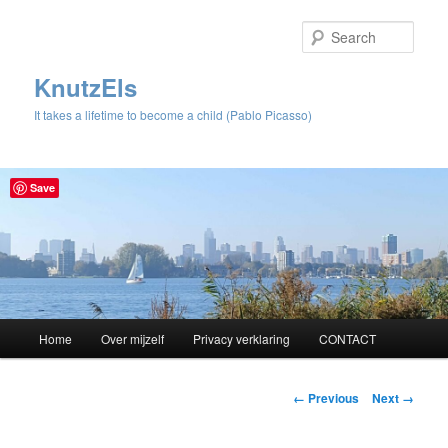
Sear
KnutzEls
It takes a lifetime to become a child (Pablo Picasso)
Save
Main
Home
Over mijzelf
Privacy verklaring
CONTACT
Skip
menu
to
Image
← Previous
Next →
navigation
primary