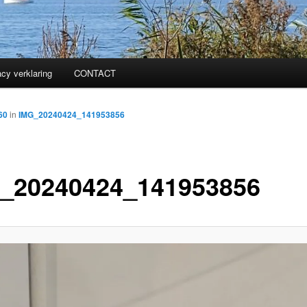
acy verklaring
CONTACT
60
in
IMG_20240424_141953856
_20240424_141953856