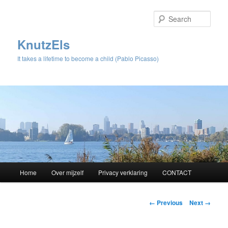
Sear
KnutzEls
It takes a lifetime to become a child (Pablo Picasso)
Main
Home
Over mijzelf
Privacy verklaring
CONTACT
Skip
menu
to
Image
← Previous
Next →
navigation
primary