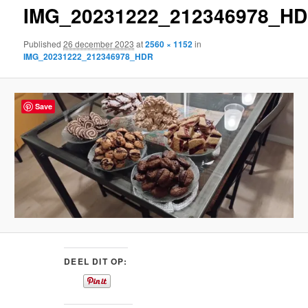
IMG_20231222_212346978_H
content
Published
26 december 2023
at
2560 × 1152
in
IMG_20231222_212346978_HDR
Save
DEEL DIT OP: