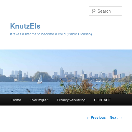
Sear
KnutzEls
It takes a lifetime to become a child (Pablo Picasso)
Main
Home
Over mijzelf
Privacy verklaring
CONTACT
Skip
menu
to
Image
← Previous
Next →
navigation
primary