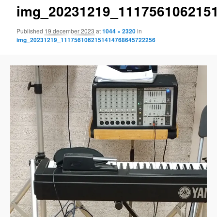
img_20231219_111756106215
content
Published
19 december 2023
at
1044 × 2320
in
img_20231219_1117561062151414768645722256