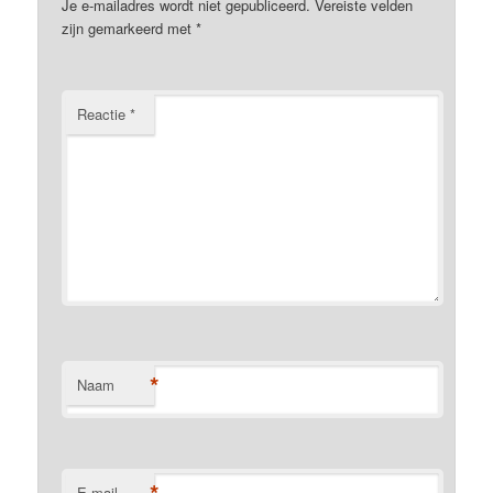
Je e-mailadres wordt niet gepubliceerd.
Vereiste velden
zijn gemarkeerd met
*
Reactie
*
*
Naam
E-mail