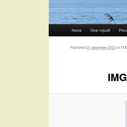
Main
Home
Over mijzelf
Priv
Skip
menu
to
Published
31 december 2023
at
115
primary
IMG
content