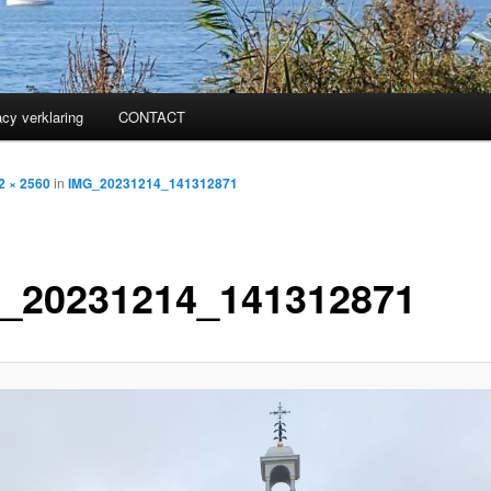
acy verklaring
CONTACT
2 × 2560
in
IMG_20231214_141312871
_20231214_141312871