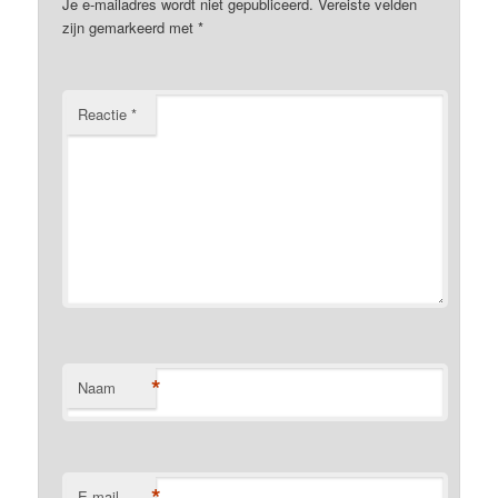
Je e-mailadres wordt niet gepubliceerd.
Vereiste velden
zijn gemarkeerd met
*
Reactie
*
*
Naam
*
E-mail