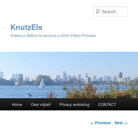
Sear
KnutzEls
It takes a lifetime to become a child (Pablo Picasso)
Main
Home
Over mijzelf
Privacy verklaring
CONTACT
Skip
menu
to
Image
← Previous
Next →
navigation
primary