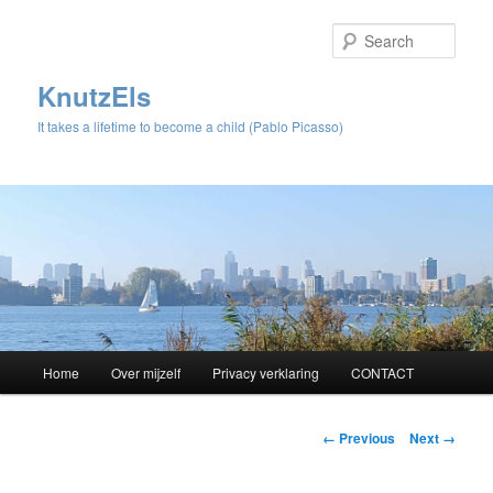
Sear
KnutzEls
It takes a lifetime to become a child (Pablo Picasso)
Main
Home
Over mijzelf
Privacy verklaring
CONTACT
Skip
menu
to
Image
← Previous
Next →
navigation
primary