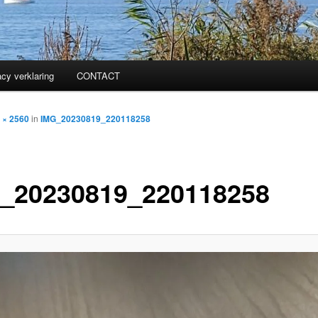
acy verklaring
CONTACT
 × 2560
in
IMG_20230819_220118258
_20230819_220118258