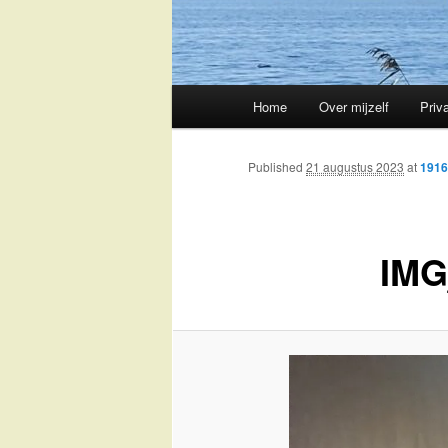
Main
Home
Over mijzelf
Priv
Skip
menu
to
Published
21 augustus 2023
at
1916
primary
IMG
content