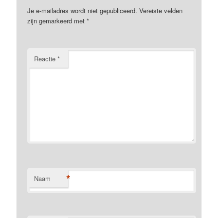
Je e-mailadres wordt niet gepubliceerd.
Vereiste velden
zijn gemarkeerd met
*
Reactie
*
*
Naam