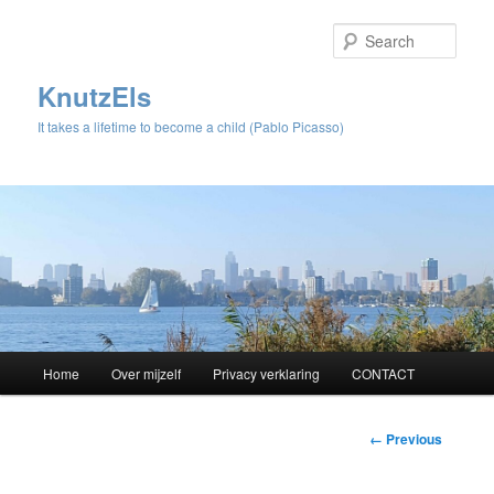
Sear
KnutzEls
It takes a lifetime to become a child (Pablo Picasso)
Main
Home
Over mijzelf
Privacy verklaring
CONTACT
Skip
menu
to
Image
← Previous
navigation
primary