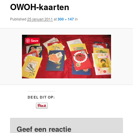
OWOH-kaarten
content
Published
25 januari 2011
at
300 × 147
in
Save
DEEL DIT OP:
Geef een reactie