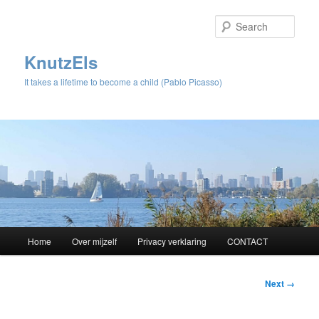
Sear
KnutzEls
It takes a lifetime to become a child (Pablo Picasso)
Main
Home
Over mijzelf
Privacy verklaring
CONTACT
Skip
menu
to
Image
Next →
navigation
primary