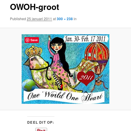
OWOH-groot
content
Published
25 januari 2011
at
300 × 238
in
Save
DEEL DIT OP: