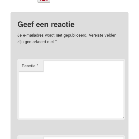
Geef een reactie
Je e-mailadres wordt niet gepubliceerd.
Vereiste velden
zijn gemarkeerd met
*
Reactie
*