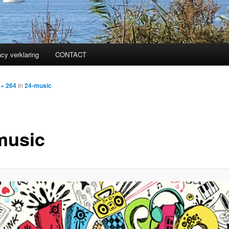
acy verklaring
CONTACT
 × 264
in
24-music
music