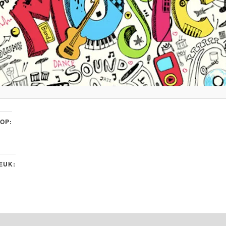
 OP:
LEUK: