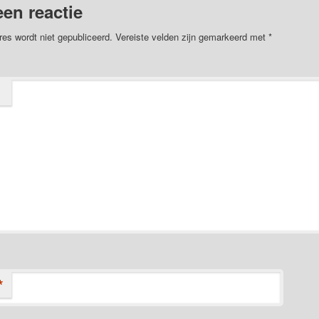
een reactie
res wordt niet gepubliceerd.
Vereiste velden zijn gemarkeerd met
*
*