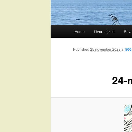
Main
Home
Over mijzelf
Priv
Skip
menu
to
Published
25 november 2023
at
500
primary
24-
content