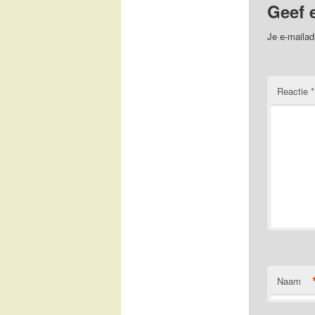
Geef 
Je e-mailad
Reactie
*
Naam