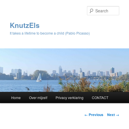
Sear
KnutzEls
It takes a lifetime to become a child (Pablo Picasso)
Main
Home
Over mijzelf
Privacy verklaring
CONTACT
Skip
menu
to
Image
← Previous
Next →
navigation
primary