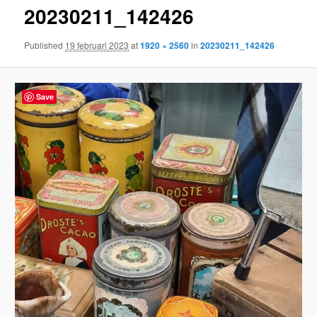
20230211_142426
content
Published
19 februari 2023
at
1920 × 2560
in
20230211_142426
Save