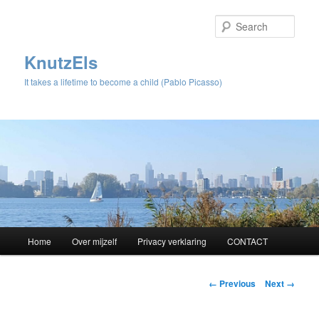
Sear
KnutzEls
It takes a lifetime to become a child (Pablo Picasso)
Main
Home
Over mijzelf
Privacy verklaring
CONTACT
Skip
menu
to
Image
← Previous
Next →
navigation
primary