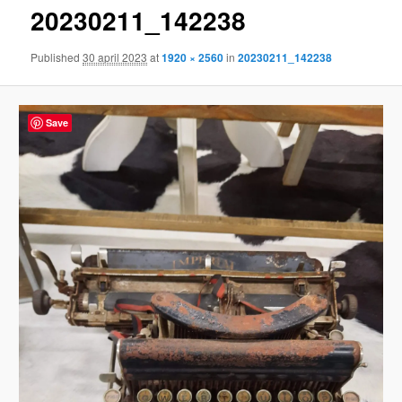
20230211_142238
content
Published
30 april 2023
at
1920 × 2560
in
20230211_142238
Save