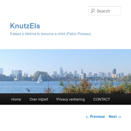
Sear
KnutzEls
It takes a lifetime to become a child (Pablo Picasso)
Main
Home
Over mijzelf
Privacy verklaring
CONTACT
Skip
menu
to
Image
← Previous
Next →
navigation
primary