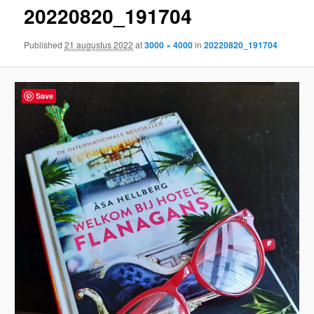
20220820_191704
content
Published
21 augustus 2022
at
3000 × 4000
in
20220820_191704
Save