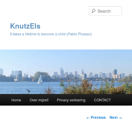
Sear
KnutzEls
It takes a lifetime to become a child (Pablo Picasso)
Main
Home
Over mijzelf
Privacy verklaring
CONTACT
Skip
menu
to
Image
← Previous
Next →
navigation
primary