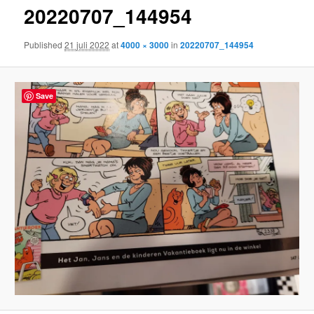
20220707_144954
content
Published
21 juli 2022
at
4000 × 3000
in
20220707_144954
Save