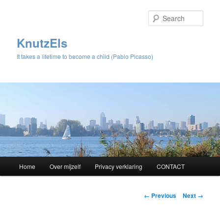
Sear
KnutzEls
It takes a lifetime to become a child (Pablo Picasso)
Main
Home
Over mijzelf
Privacy verklaring
CONTACT
Skip
menu
to
Image
← Previous
Next →
navigation
primary