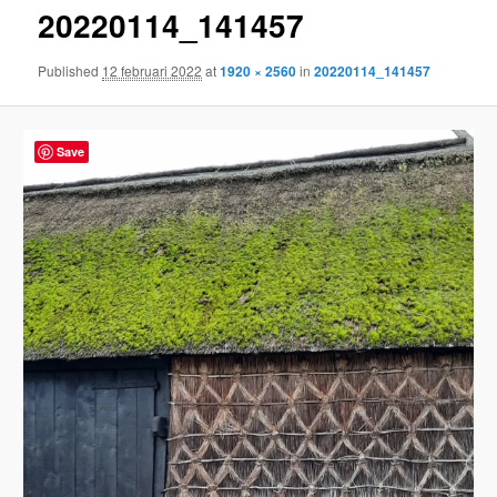
20220114_141457
content
Published
12 februari 2022
at
1920 × 2560
in
20220114_141457
Save