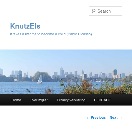
Sear
KnutzEls
It takes a lifetime to become a child (Pablo Picasso)
Main
Home
Over mijzelf
Privacy verklaring
CONTACT
Skip
menu
to
Image
← Previous
Next →
navigation
primary