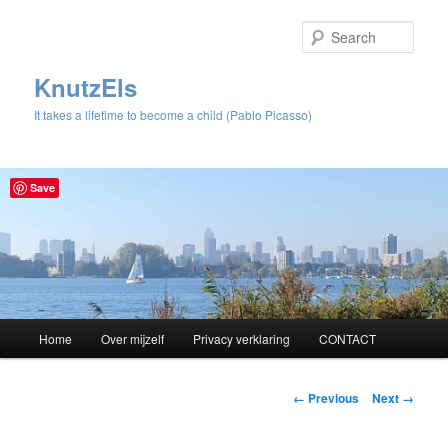
Sear
KnutzEls
It takes a lifetime to become a child (Pablo Picasso)
Save
Main
Home
Over mijzelf
Privacy verklaring
CONTACT
Skip
menu
to
Image
← Previous
Next →
navigation
primary