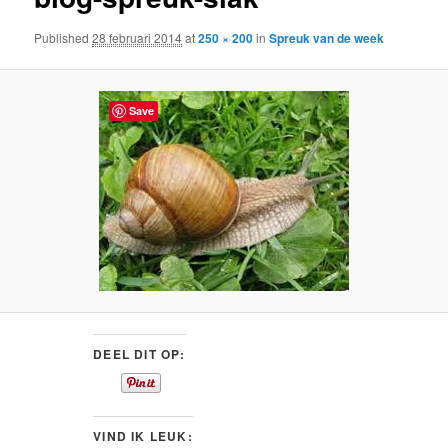
content
Published
28 februari 2014
at
250 × 200
in
Spreuk van de week
Save
DEEL DIT OP:
VIND IK LEUK: