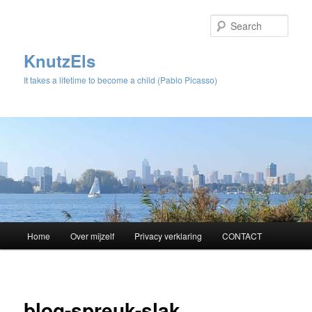
Sear
KnutzEls
It takes a lifetime to become a child (Pablo Picasso)
Main
Home
Over mijzelf
Privacy verklaring
CONTACT
Skip
menu
to
Image
navigat
primary
blog-spreuk-slak