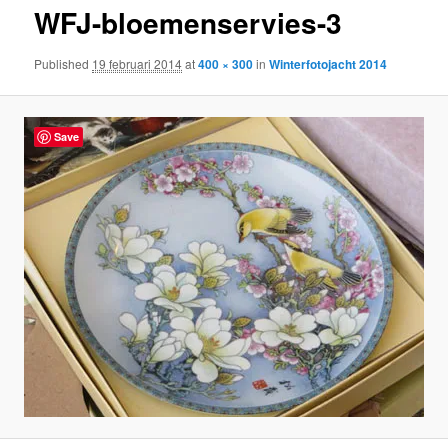
WFJ-bloemenservies-3
content
Published
19 februari 2014
at
400 × 300
in
Winterfotojacht 2014
Save