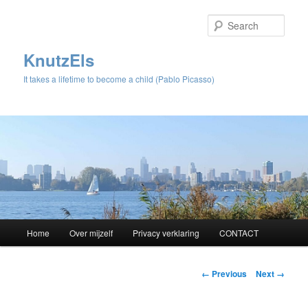
Sear
KnutzEls
It takes a lifetime to become a child (Pablo Picasso)
Main
Home
Over mijzelf
Privacy verklaring
CONTACT
Skip
menu
to
Image
← Previous
Next →
navigation
primary