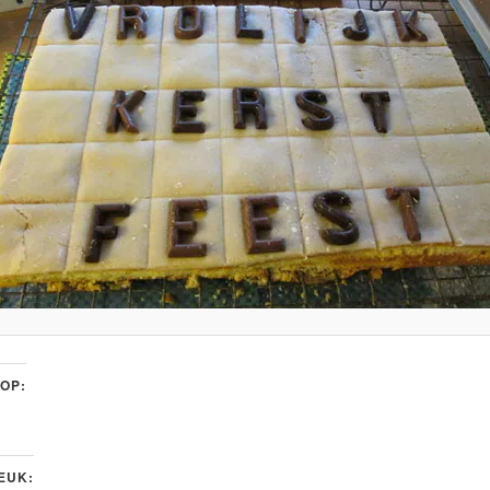
 OP:
LEUK: