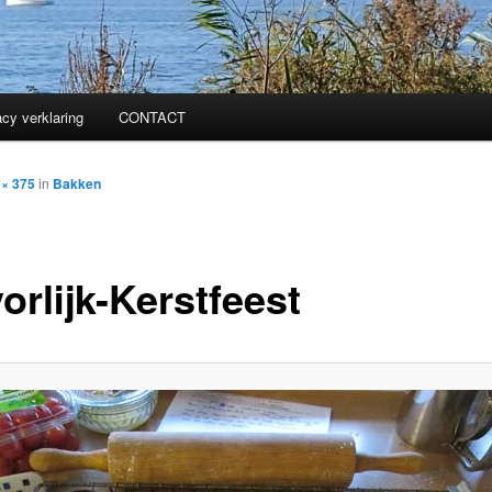
acy verklaring
CONTACT
 × 375
in
Bakken
orlijk-Kerstfeest