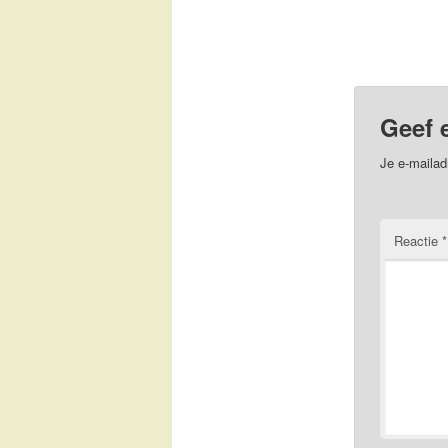
Geef 
Je e-mailad
Reactie
*