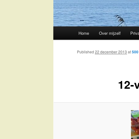
Main
Home
Over mijzelf
Priv
Skip
menu
to
Published
22 december 2013
at
500
primary
12-v
content