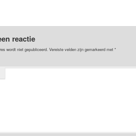
een reactie
res wordt niet gepubliceerd.
Vereiste velden zijn gemarkeerd met
*