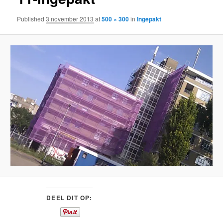
content
Published
3 november 2013
at
500 × 300
in
Ingepakt
DEEL DIT OP: