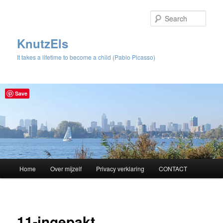
Sear
KnutzEls
It takes a lifetime to become a child (Pablo Picasso)
Save
Main
Home
Over mijzelf
Privacy verklaring
CONTACT
Skip
menu
to
Image
navigat
primary
11-ingepakt