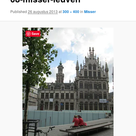
content
Published
26 augustus 2013
at
300 × 400
in
Misser
Save