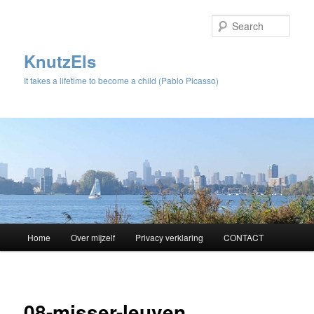
Sear
KnutzEls
It takes a lifetime to become a child (Pablo Picasso)
Main
Home
Over mijzelf
Privacy verklaring
CONTACT
Skip
menu
to
Image
navigat
primary
08-misser-leuven