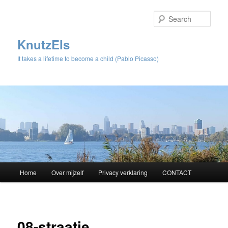
Sear
KnutzEls
It takes a lifetime to become a child (Pablo Picasso)
Main
Home
Over mijzelf
Privacy verklaring
CONTACT
Skip
menu
to
Image
navigat
primary
08-straatje