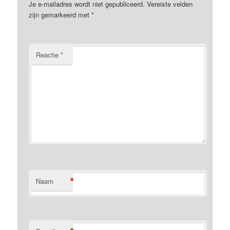
Je e-mailadres wordt niet gepubliceerd.
Vereiste velden
zijn gemarkeerd met
*
Reactie
*
*
Naam