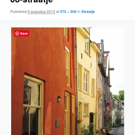
content
Published
5 augustus 2013
at
375 × 500
in
Straatje
Save