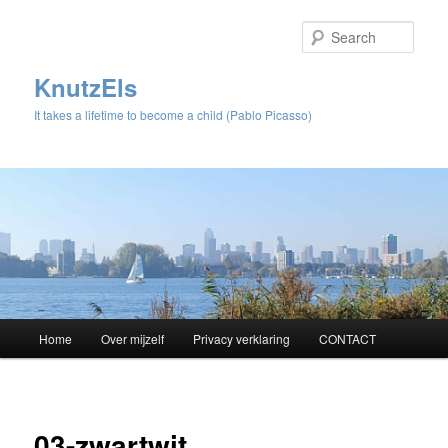
Sear
KnutzEls
It takes a lifetime to become a child (Pablo Picasso)
Main
Home
Over mijzelf
Privacy verklaring
CONTACT
Skip
menu
to
Image
navigat
primary
03-zwartwit