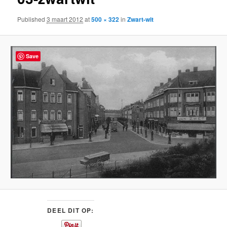
content
Published
3 maart 2012
at
500 × 322
in
Zwart-wit
Save
DEEL DIT OP: