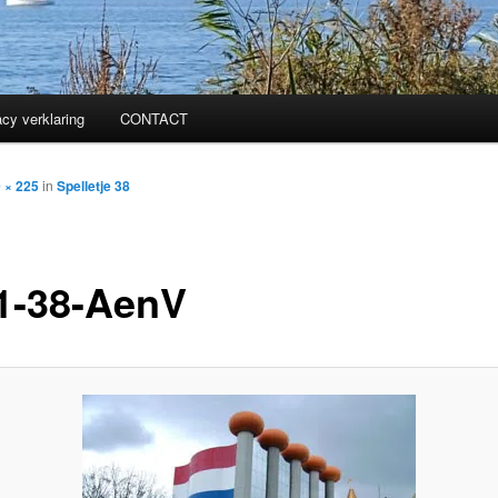
acy verklaring
CONTACT
 × 225
in
Spelletje 38
1-38-AenV