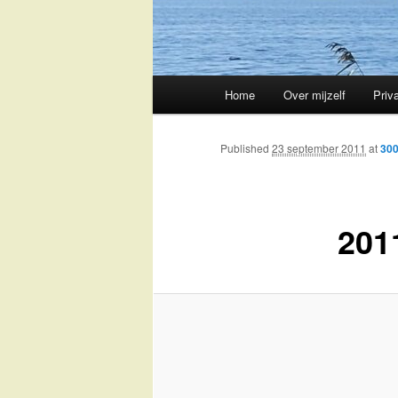
Main
Home
Over mijzelf
Priv
Skip
menu
to
Published
23 september 2011
at
300
primary
201
content