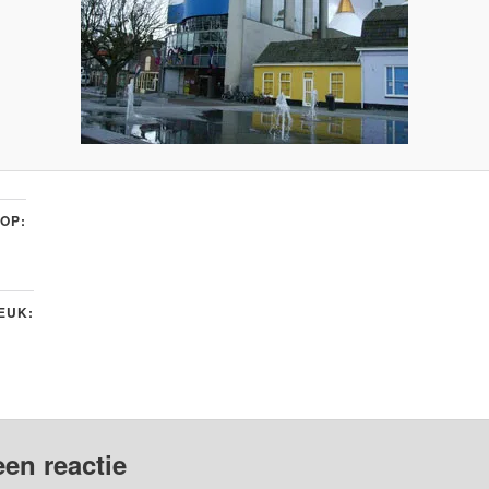
 OP:
LEUK:
een reactie