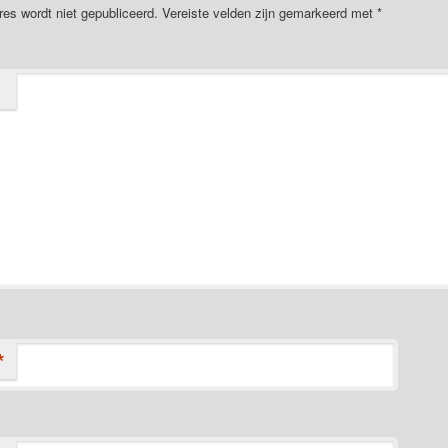
res wordt niet gepubliceerd.
Vereiste velden zijn gemarkeerd met
*
*