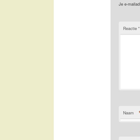
Je e-mailad
Reactie
*
Naam