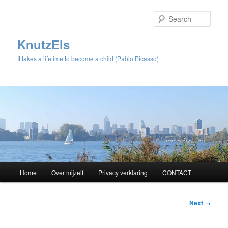
Sear
KnutzEls
It takes a lifetime to become a child (Pablo Picasso)
Main
Home
Over mijzelf
Privacy verklaring
CONTACT
Skip
menu
to
Image
Next →
navigation
primary