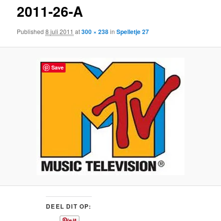
2011-26-A
content
Published
8 juli 2011
at
300 × 238
in
Spelletje 27
Save
DEEL DIT OP: