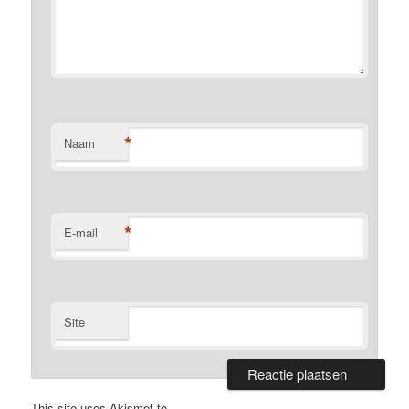
*
Naam
*
E-mail
Site
This site uses Akismet to