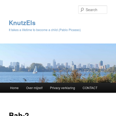
Sear
KnutzEls
It takes a lifetime to become a child (Pablo Picasso)
Main
Home
Over mijzelf
Privacy verklaring
CONTACT
Skip
menu
to
Image
navigat
primary
Bah-2