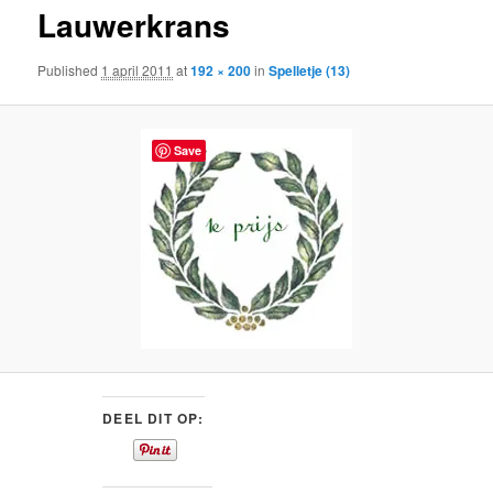
Lauwerkrans
content
Published
1 april 2011
at
192 × 200
in
Spelletje (13)
Save
DEEL DIT OP: