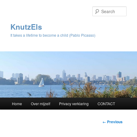
Sear
KnutzEls
It takes a lifetime to become a child (Pablo Picasso)
Main
Home
Over mijzelf
Privacy verklaring
CONTACT
Skip
menu
to
Image
← Previous
navigation
primary